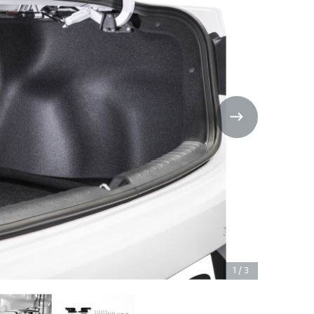
1
/
3